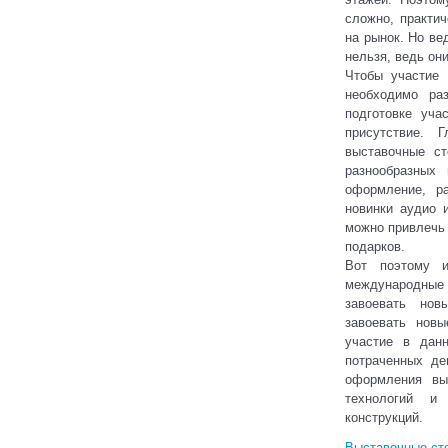
сложно, практи
на рынок. Но ве
нельзя, ведь о
Чтобы участие
необходимо ра
подготовке уча
присутствие. 
выставочные ст
разнообразных
оформление, р
новинки аудио 
можно привлечь
подарков.
Вот поэтому и
международные 
завоевать нов
завоевать новы
участие в дан
потраченных де
оформления вы
технологий и
конструкций.
Выставочные ст