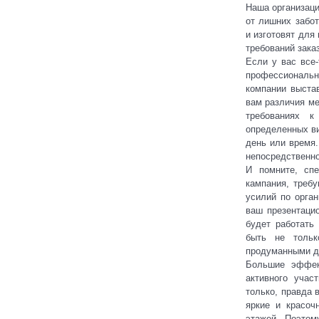
Наша организаци
от лишних забо
и изготовят для
требований заказ
Если у вас все
профессионал
компании выста
вам различия м
требованиях к
определенных ви
день или время.
непосредственно
И помните, спе
кампания, треб
усилий по орга
ваш презентаци
будет работать
быть не тольк
продуманными дл
Большие эффек
активного учас
только, правда 
яркие и красоч
этажей. Поэтом