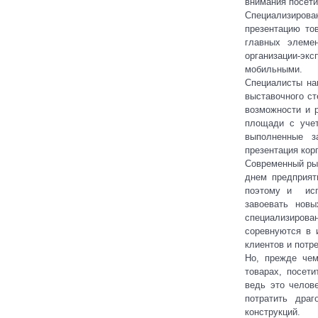
внимания посети
Специализиро
презентацию то
главных элеме
организации-эк
мобильными.
Специалисты на
выставочного ст
возможности и 
площади с учет
выполненные з
презентация кор
Современный рын
днем предприят
поэтому и исп
завоевать новы
специализирован
соревнуются в 
клиентов и потр
Но, прежде чем
товарах, посет
ведь это челов
потратить дра
конструкций.