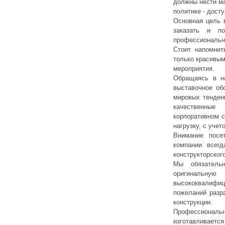
должны нести ма
политике - дост
Основная цель 
заказать и по
профессиональн
Стоит напомнит
только красивым
мероприятия.
Обращаясь в н
выставочное об
мировых тенден
качественные
корпоративном 
нагрузку, с уче
Внимание посе
компании всегд
конструкторског
Мы обязатель
оригинальну
высококвалифи
пожеланий разр
конструкции.
Профессионально
изготавливает